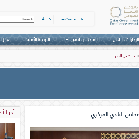
A+
A-
Contact Us
اﻹدارات واﻟﻠﺠﺎن
المركز الإعلامي
التوعية الأمنية
مركز ا
تفاصيل الخبر
آخر الأخ
لمجلس البلدي المركزي