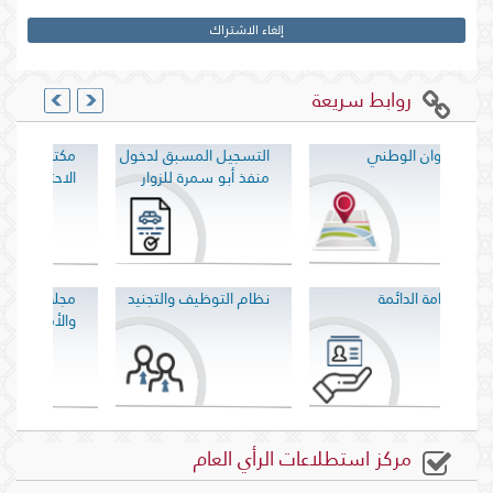
إلغاء الاشتراك
روابط سريعة
التسجيل المسبق لدخول
مكتب شؤون ذوي
ال
منفذ أبو سمرة للزوار
الاحتياجات الخاصة
وا
نظام التوظيف والتجنيد
مجلة الدراسات القانونية
ال
والأمنية - يناير 2026
مركز استطلاعات الرأي العام