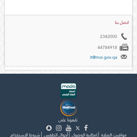
اتصل بنا
2342000
44784918
it@moi.gov.qa
تابعونا على
مواقيت الصلاة
إمكانية الوصول
أحوال الطقس
شروط الاستخدام