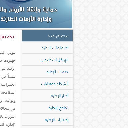
نبذة تعر
نبـذة تعريفيــة
اختصاصات الإدارة
تـولي الـد
الهيكل التنظيمي
جهـودها في
خدمـات الإدارة
نسبياً في 
أنشطـة وفعاليات
العمرانيـ
المكافحة،
أخبار الإدارة
ونوعية، و
نماذج الإدارة
في مجالات 
التزويد ب
إصدارات الإدارة