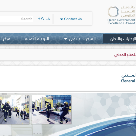
A+
A-
Contact Us
المركز الإعلامي
التوعية الأمنية
مركز ا
اﻹدارات واﻟﻠﺠﺎن
 للدفاع المدني