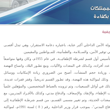
يفية
ولة الأمن الداخلي أكبر عناية، باعتباره دعامة الاستقرار، وهي تبذل أقصـى
 توفير الأمن، والســلامة، والطمأنينة، للمــواطنين والمقيمين.
وقـد تم تأسيس أول قسم لشرطة الإطفائيــة، في عام 1955م، وكان وقتها متواضعاً
عدد أفراده، وكـذلك في المعدات والآليات، ومع تطـور البلاد، واتساع النهضة
ة، وزيادة حجم المنشآت، أصبح من الضروري زيادة الإمكانيات ووسائل
 وذلك لمواكبة هذه النهضة، وقد تطـور القسم تدريجياً، وقفز قفزات عديدة،
ذلك في أوائل السبعينات، وتم تزويده بالضباط المتخصصين، والمؤهلين علمياً
الإطفاء، والإنقاذ، والإسعاف، والدفاع مدني، وكذلك بالأفـراد المدربين، مع
المعدات الحديثة، وتم تغيير مسمى القسـم، من قسم شرطـة الإطفائيـة إلى
"إدارة الدفاع المدني"، بموجب قرار وزير الداخلية رقم ( 8 ) لسنة 1991م، لمواكبة