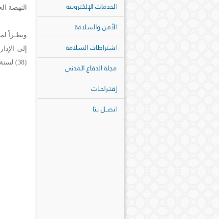
الخدمات الإلكترونية
النهضة الحض
الأمن والسلامة
ونظـراً لم
اشتراطات السلامة
إلى الإدا
(38) لسنة 2005 م، واعتماد هيكلهــا التنظيمي لتواكب النهضـة الحاصلة والسريعة.
مجلة الدفاع المدني
إقتـراحــات
اتصــل بنا