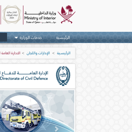
Skip navigation links
الرئيسية
خدمات الوزارة
الرئيسية
اﻹدارات واﻟﻠﺠﺎن
الادارة العامة
Next